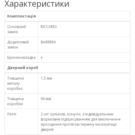
Характеристики
Комплектація
Основний
RICCARDI
замок
Додатковий
BARRERA
замок
Броненакладка
є
Дверний короб
Товщина
1,5 мм
металу
коробка
Товщина
90 мм
коробки
Петлі
2 шт: кулькові, конусні, з індивідуальним
формовим підпресуванням для виключення
просідання протягом терміну експлуатації
дверей