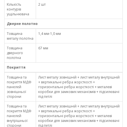
Кількість
2 шт
контурів
ущільнювача
Дверне полотно
Товщина
1,4 мм-1,0 мм
металу полотна
Товщина
67 мм
дверного
полотна
Покриття
Товщина та
Лист металу зовнішній + лист металу внутрішній
покриття МДФ
+ вертикальні ребра жорсткості +
панелей
горизонтальні ребра жорсткості + металеві
зовнішньої
коробки для замкових механізмів + підсилювачі
сторони
під петлі
Товщина та
Лист металу зовнішній + лист металу внутрішній
покриття МДФ
+ вертикальні ребра жорсткості +
панелей
горизонтальні ребра жорсткості + металеві
внутрішньої
коробки для замкових механізмів + підсилювачі
сторони
під петлі