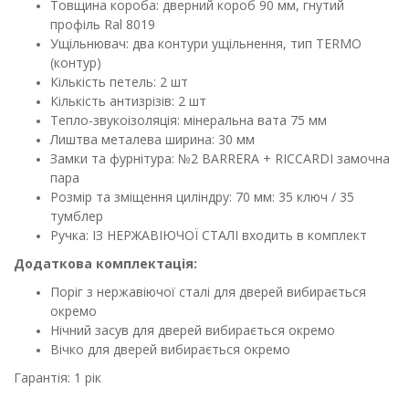
Товщина короба: дверний короб 90 мм, гнутий
профіль Ral 8019
Ущільнювач: два контури ущільнення, тип TERMO
(контур)
Кількість петель: 2 шт
Кількість антизрізів: 2 шт
Тепло-звукоізоляція: мінеральна вата 75 мм
Лиштва металева ширина: 30 ​​мм
Замки та фурнітура: №2 BARRERA + RICCARDI замочна
пара
Розмір та зміщення циліндру: 70 мм: 35 ключ / 35
тумблер
Ручка: ІЗ НЕРЖАВІЮЧОЇ СТАЛІ входить в комплект
Додаткова комплектація:
Поріг з нержавіючої сталі для дверей вибирається
окремо
Нічний засув для дверей вибирається окремо
Вічко для дверей вибирається окремо
Гарантія: 1 рік