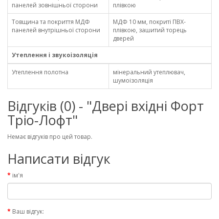
панелей зовнішньої сторони
плівкою
Товщина та покриття МДФ
МДФ 10 мм, покриті ПВХ-
панелей внутрішньої сторони
плівкою, зашитий торець
дверей
Утеплення і звукоізоляція
Утеплення полотна
мінеральний утеплювач,
шумоізоляція
Відгуків (0) - "Двері вхідні Форт
Тріо-Лофт"
Немає відгуків про цей товар.
Написати відгук
ім'я
Ваш відгук: