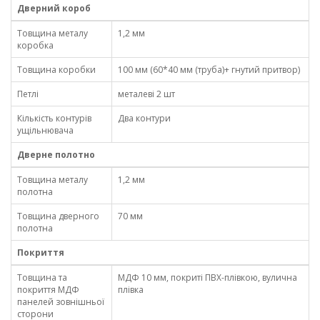
Дверний короб
Товщина металу
1,2 мм
коробка
Товщина коробки
100 мм (60*40 мм (труба)+ гнутий притвор)
Петлі
металеві 2 шт
Кількість контурів
Два контури
ущільнювача
Дверне полотно
Товщина металу
1,2 мм
полотна
Товщина дверного
70 мм
полотна
Покриття
Товщина та
МДФ 10 мм, покриті ПВХ-плівкою, вулична
покриття МДФ
плівка
панелей зовнішньої
сторони