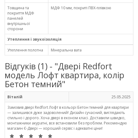
Товщина та
МДФ 10 мм, покриті ПВХ-плівкою
покриття МДФ
панелей
внутрішньої
сторони
Утеплення і звукоізоляція
Утеплення полотна
Мінеральна вата
Відгуків (1) - "Двері Redfort
модель Лофт квартира, колір
Бетон темний"
Віталій
25.05.2025
Замовив двері Redfort Лофт в кольорі Бетон темний для квартири
— залишився дуже задоволений! Дизайн сучасний, виглядають
стильно і дорого. Хоча двері в економ класі. Доставили швидко,
монтажники акуратні, все встановили без проблем. Рекомендую
магазин Є-Двері — хороший сервіс і адекватні ціни!