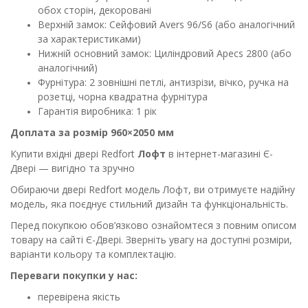
обох сторін, декоровані
Верхній замок: Сейфовий Avers 96/S6 (або аналогічний
за характеристиками)
Нижній основний замок: Циліндровий Apecs 2800 (або
аналогічний)
Фурнітура: 2 зовнішні петлі, антизрізи, вічко, ручка на
розетці, чорна квадратна фурнітура
Гарантія виробника: 1 рік
Доплата за розмір 960×2050 мм
Купити вхідні двері Redfort
Лофт
в інтернет-магазині Є-
Двері — вигідно та зручно
Обираючи двері Redfort
модель Лофт
, ви отримуєте надійну
модель, яка поєднує стильний дизайн та функціональність.
Перед покупкою обов’язково ознайомтеся з повним описом
товару на сайті Є-Двері. Зверніть увагу на доступні розміри,
варіанти кольору та комплектацію.
Переваги покупки у нас:
перевірена якість