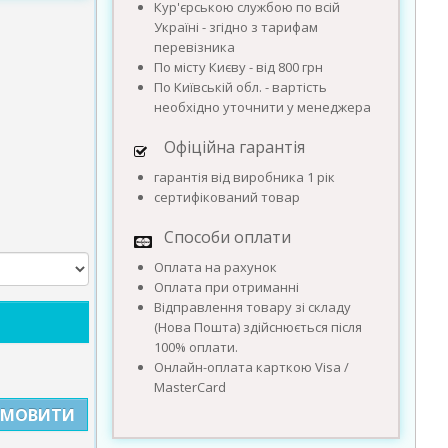
Кур'єрською службою по всій
Україні - згідно з тарифам
перевізника
По місту Києву - від 800 грн
По Київській обл. - вартість
необхідно уточнити у менеджера
Офіційна гарантія
гарантія від виробника 1 рік
сертифікований товар
Способи оплати
Оплата на рахунок
Оплата при отриманні
Відправлення товару зі складу
(Нова Пошта) здійснюється після
100% оплати.
Онлайн-оплата карткою Visa /
MasterCard
АМОВИТИ