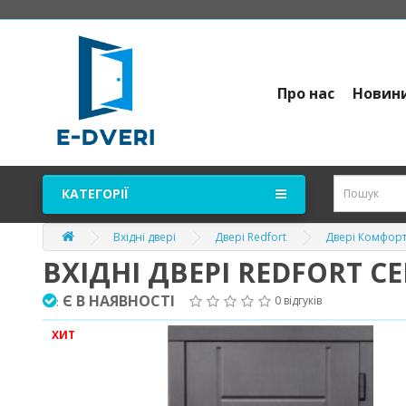
Про нас
Новин
КАТЕГОРІЇ
Вхідні двері
Двері Redfort
Двері Комфорт
ВХІДНІ ДВЕРІ REDFORT 
Є В НАЯВНОСТІ
0 відгуків
:
ХИТ