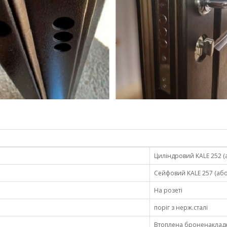
Циліндровий KALE 252 (
Сейфовий KALE 257 (або
На розеті
поріг з нерж.сталі
Втоплена броненаклад