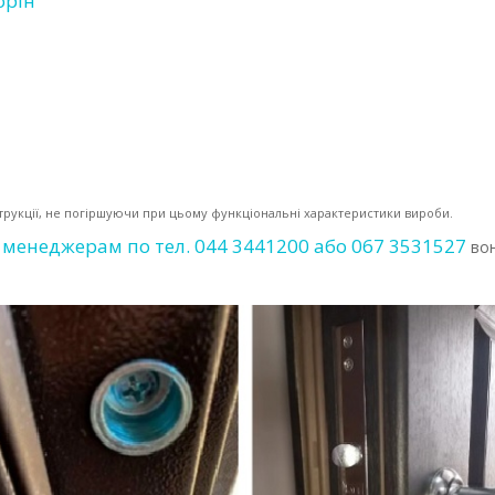
орін
струкції, не погіршуючи при цьому функціональні характеристики вироби.
менеджерам по тел. 044 3441200 або 067 3531527
м
во