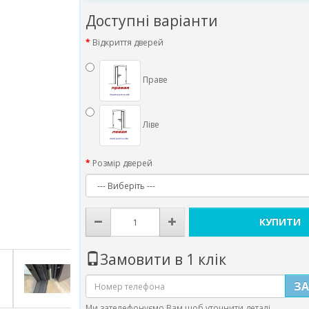
Доступні варіанти
Відкриття дверей
Праве
Ліве
Розмір дверей
КУПИТИ
Замовити в 1 клік
З
Ми зателефонуємо Вам щоб уточнити деталі