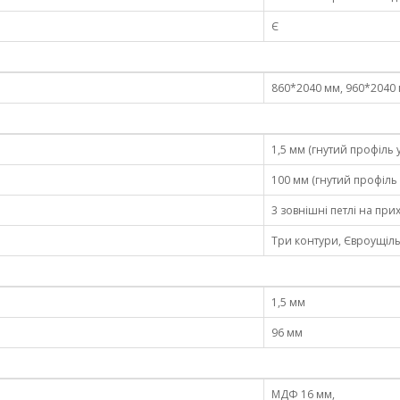
Є
860*2040 мм, 960*2040
1,5 мм (гнутий профіль
100 мм (гнутий профіль
3 зовнішні петлі на пр
Три контури, Євроущіл
1,5 мм
96 мм
МДФ 16 мм,