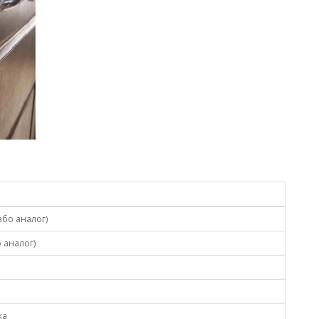
або аналог)
 аналог)
ка