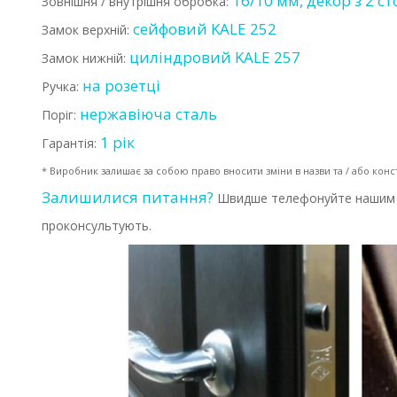
16/10 мм, декор з 2 ст
Зовнішня / внутрішня обробка:
сейфовий KALE 252
Замок верхній:
циліндровий KALE 257
Замок нижній:
на розетці
Ручка:
нержавіюча сталь
Поріг:
1 рік
Гарантія:
* Виробник залишає за собою право вносити зміни в назви та / або кон
Залишилися питання?
Швидше телефонуйте наши
проконсультують.