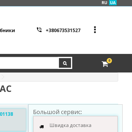
RU
UA
бники
+380673531527
+380973995086
+380443441200
edveri.kyiv@gmail.com
0
Режим работы c
all cen
tre:
м. Київ, вул. Куренівсь
ка 2Б (вхід зі сторони в
ЗАС
ул. Скляренко)
пн-пт з 9:00 до 19:00 | с
б з 10:00 до 16:00
Большой сервис:
01138
Швидка доставка