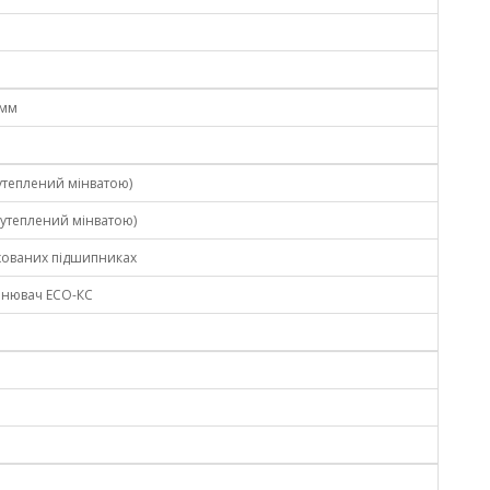
 мм
 утеплений мінватою)
 утеплений мінватою)
ихованих підшипниках
ьнювач ECO-КС