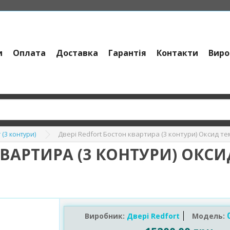
и
Оплата
Доставка
Гарантія
Контакти
Виро
Двері Redfort Бостон квартира (3 контури) Оксид те
 (3 контури)
КВАРТИРА (3 КОНТУРИ) ОКС
0
Виробник:
Двері Redfort
Модель: