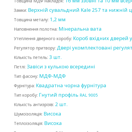
16 мм ззовні та 10 мм все
Товщина МДФ накладок:
Верхній сувальдний Kale 257 та нижній 
Замки:
1,2 мм
Товщина металу:
Мінеральна вата
Наповнення полотна:
Короб вхідних дверей 
Утеплення дверного коробу:
Двері укомплектовані регуля
Регулятор притвору:
3 шт.
Кількість петель:
Завіси з кулькою всередині
Петлі:
МДФ-МДФ
Тип фасону:
Квадратна чорна фурнітура
Фурнітура:
Гнутий профіль
Тип коробу:
RAL 9005
2 шт.
Кількість антизрізів:
Висока
Шумоізоляція:
Висока
Теплоізоляція: