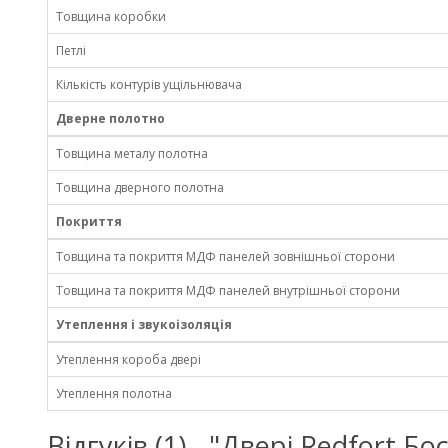
Товщина коробки
Петлі
Кількість контурів ущільнювача
Дверне полотно
Товщина металу полотна
Товщина дверного полотна
Покриття
Товщина та покриття МДФ панелей зовнішньої сторони
Товщина та покриття МДФ панелей внутрішньої сторони
Утеплення і звукоізоляція
Утеплення короба двері
Утеплення полотна
Відгуків (1) - "Двері Redfort 