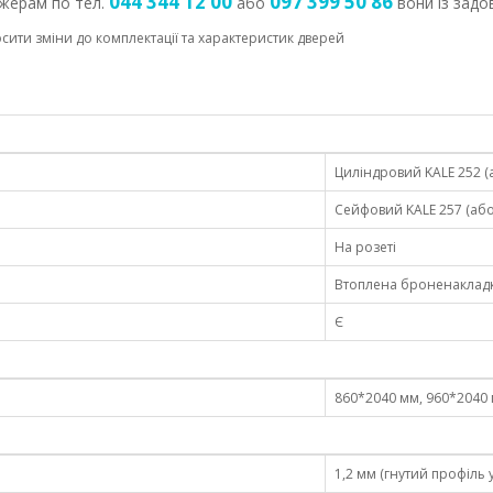
044 344 12 00
097 399 50 86
жерам по тел.
або
вони із зад
сити зміни до комплектації та характеристик дверей
Циліндровий KALE 252 (
Сейфовий KALE 257 (або
На розеті
Втоплена броненаклад
Є
860*2040 мм, 960*2040
1,2 мм (гнутий профіль