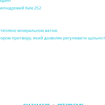
редині
циліндровий Kale 252
утеплено мінеральною ватою
тором притвору, який дозволяє регулювати щільніс