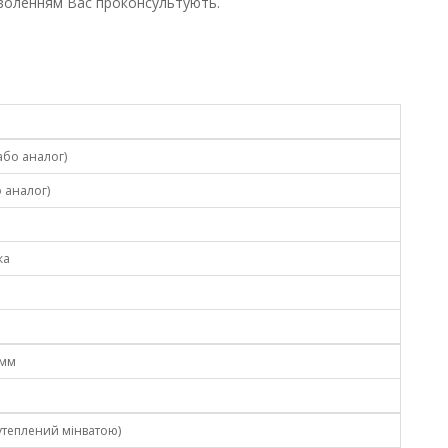
оволенням Вас проконсультують.
або аналог)
 аналог)
ка
 мм
 утеплений мінватою)