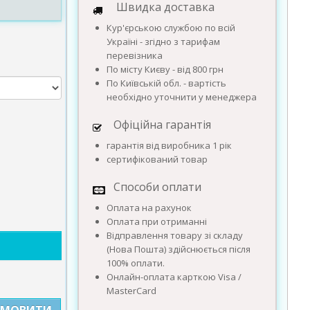
Швидка доставка
Кур'єрською службою по всій
Україні - згідно з тарифам
перевізника
По місту Києву - від 800 грн
По Київській обл. - вартість
необхідно уточнити у менеджера
Офіційна гарантія
гарантія від виробника 1 рік
сертифікований товар
Способи оплати
Оплата на рахунок
Оплата при отриманні
Відправлення товару зі складу
(Нова Пошта) здійснюється після
100% оплати.
Онлайн-оплата карткою Visa /
MasterCard
АМОВИТИ