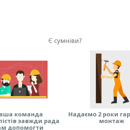
Є сумніви?
аша команда
Надаємо 2 роки гар
лістів завжди рада
монтаж
ам допомогти