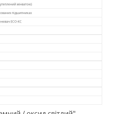
 утеплений мінватою)
ихованих підшипниках
ьнювач ECO-КС
темний / оксид світлий"