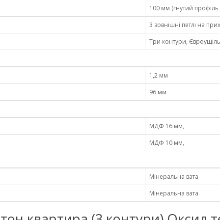
100 мм (гнутий профіль
3 зовнішні петлі на пр
Три контури, Євроущіл
1,2 мм
96 мм
МДФ 16 мм,
МДФ 10 мм,
Мінеральна вата
Мінеральна вата
Бостон квартира (3 контури) Оксид 