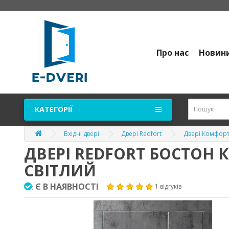
Про нас
Новин
КАТЕГОРІЇ
Вхідні двері
Двері Redfort
Двері Комфорт
ДВЕРІ REDFORT БОСТОН 
СВІТЛИЙ
Є В НАЯВНОСТІ
1 відгуків
: