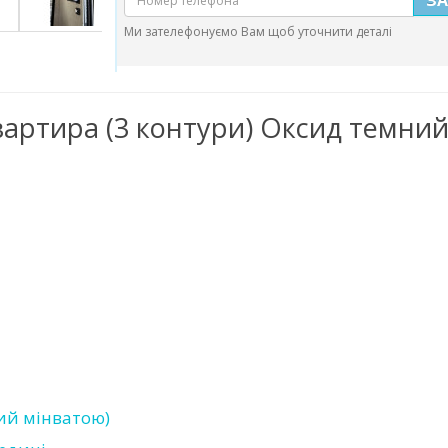
Ми зателефонуємо Вам щоб уточнити деталі
вартира (3 контури) Оксид темний 
ий мінватою)