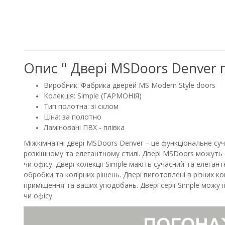
Опис " Двері MSDoors Denver го
Виробник: Фабрика дверей MS Modern Style doors
Колекція: Simple (ГАРМОНІЯ)
Тип полотна: зі склом
Ціна: за полотно
Ламіновані ПВХ - плівка
Міжкімнатні двері MSDoors Denver – це функціональне су
розкішному та елегантному стилі. Двері MSDoors можуть 
чи офісу. Двері колекції Simple мають сучасний та елеган
обробки та колірних рішень. Двері виготовлені в різних 
приміщення та ваших уподобань. Двері серії Simple можу
чи офісу.