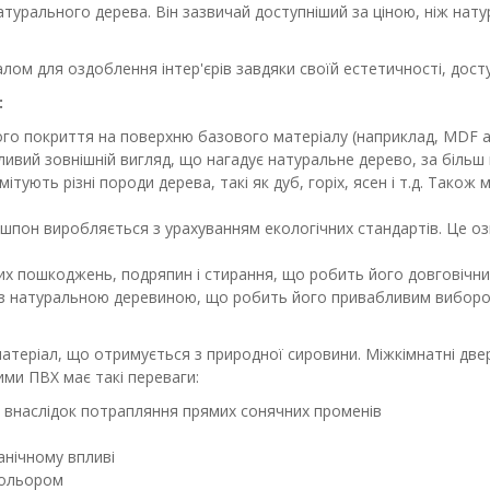
натурального дерева. Він зазвичай доступніший за ціною, ніж нат
ом для оздоблення інтер'єрів завдяки своїй естетичності, доступ
:
о покриття на поверхню базового матеріалу (наприклад, MDF або
вий зовнішній вигляд, що нагадує натуральне дерево, за більш н
тують різні породи дерева, такі як дуб, горіх, ясен і т.д. Також м
кошпон виробляється з урахуванням екологічних стандартів. Це о
их пошкоджень, подряпин і стирання, що робить його довговічним
і з натуральною деревиною, що робить його привабливим виборо
теріал, що отримується з природної сировини. Міжкімнатні двері
ми ПВХ має такі переваги:
н внаслідок потрапляння прямих сонячних променів
анічному впливі
 кольором