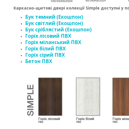
Каркасно-щитові двері колекції Simple доступні у п
Бук темний (Екошпон)
Бук світлий (Екошпон)
Бук сріблястий (Екошпон)
Горіх лісовий ПВХ
Горіх міланський ПВХ
Горіх білий ПВХ
Горіх сірий ПВХ
Бетон ПВХ