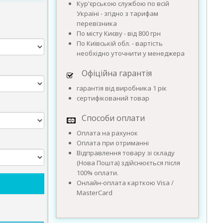
Кур'єрською службою по всій
Україні - згідно з тарифам
перевізника
По місту Києву - від 800 грн
По Київській обл. - вартість
необхідно уточнити у менеджера
Офіційна гарантія
гарантія від виробника 1 рік
сертифікований товар
Способи оплати
Оплата на рахунок
Оплата при отриманні
Відправлення товару зі складу
(Нова Пошта) здійснюється після
100% оплати.
Онлайн-оплата карткою Visa /
MasterCard