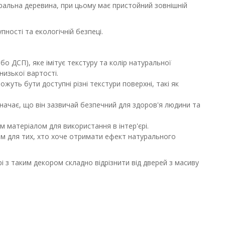
уральна деревина, при цьому має пристойний зовнішній
ності та екологічній безпеці.
 ДСП), яке імітує текстуру та колір натуральної
изької вартості.
ожуть бути доступні різні текстури поверхні, такі як
значає, що він зазвичай безпечний для здоров'я людини та
 матеріалом для використання в інтер'єрі.
м для тих, хто хоче отримати ефект натурального
 з таким декором складно відрізнити від дверей з масиву