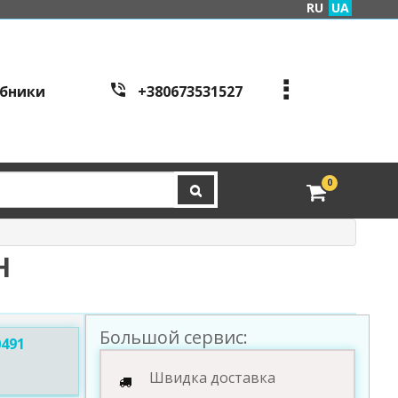
RU
UA
бники
+380673531527
+380973995086
+380443441200
edveri.kyiv@gmail.com
0
Режим работы c
all cen
tre:
м. Київ, вул. Куренівсь
ка 2Б (вхід зі сторони в
Н
ул. Скляренко)
пн-пт з 9:00 до 19:00 | с
б з 10:00 до 16:00
Большой сервис:
491
Швидка доставка