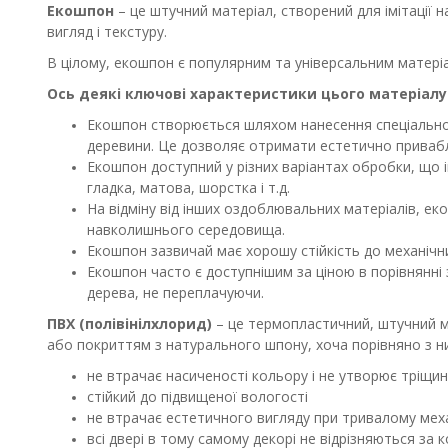
Екошпон
– це штучний матеріал, створений для імітації 
вигляд і текстуру.
В цілому, екошпон є популярним та універсальним матеріал
Ось деякі ключові характеристики цього матеріалу
Екошпон створюється шляхом нанесення спеціальног
деревини. Це дозволяє отримати естетично привабли
Екошпон доступний у різних варіантах обробки, що імі
гладка, матова, шорстка і т.д.
На відміну від інших оздоблювальних матеріалів, е
навколишнього середовища.
Екошпон зазвичай має хорошу стійкість до механічн
Екошпон часто є доступнішим за ціною в порівнянн
дерева, не переплачуючи.
ПВХ (полівінілхлорид)
– це термопластичний, штучний ма
або покриттям з натурального шпону, хоча порівняно з ни
не втрачає насиченості кольору і не утворює тріщи
стійкий до підвищеної вологості
не втрачає естетичного вигляду при тривалому мех
всі двері в тому самому декорі не відрізняються за