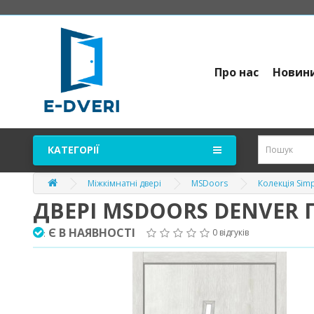
Про нас
Новин
КАТЕГОРІЇ
Міжкімнатні двері
MSDoors
Колекція Sim
ДВЕРІ MSDOORS DENVER 
Є В НАЯВНОСТІ
0 відгуків
: