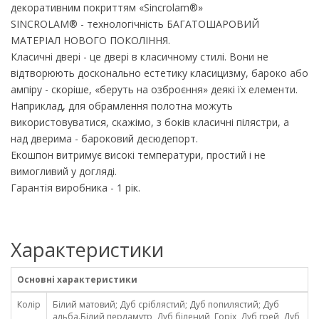
декоративним покриттям «Sincrolam®»
SINCROLAM® - технологічність БАГАТОШАРОВИЙ
МАТЕРІАЛ НОВОГО ПОКОЛІННЯ.
Класичні двері - це двері в класичному стилі. Вони не
відтворюють досконально естетику класицизму, бароко або
ампіру - скоріше, «беруть на озброєння» деякі їх елементи.
Наприклад, для обрамлення полотна можуть
використовуватися, скажімо, з боків класичні пілястри, а
над дверима - бароковий десюдепорт.
Екошпон витримує високі температури, простий і не
вимогливий у догляді.
Гарантія виробника - 1 рік.
Характеристики
Основні характеристики
Колір
Білий матовий; Дуб сріблястий; Дуб попилястий; Дуб
альба.Білий перламутр, Дуб білений, Горіх, Дуб грей, Дуб