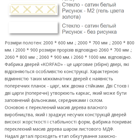
Розміри полотен: 2000 * 600 мм .; 2000 * 700 мм .; 2000 * 800
мм. і 2000 * 900 розміри прорізів відповідно 2060 * 700 мм .;
2060 * 800 мм .; 2060 * 900 мм. і 2060 * 1000 мм. відповідно.
Фабрика дверей «KORFAD» - це царговие (збірні) двері, які
відрізняються особливістю конструкції. Характерною
відмінністю таких міжкімнатних дверей є наявність
поперечних планок - царг, між двома стійками. Дві Стоєв і
дві царги (поперечні) утворюють каркас, який може бути
заповнений фільонками, середниками і склом.
Основою є переклеєний масив дерева власного
виробництва, який і зраджує несучих конструкцій дверей
високої жорсткості і стабільності форм, фабрика покриває
переклеєний масив дерева шаром листового МДФ.
Надалі деталі проходять етап обкутування захисно-