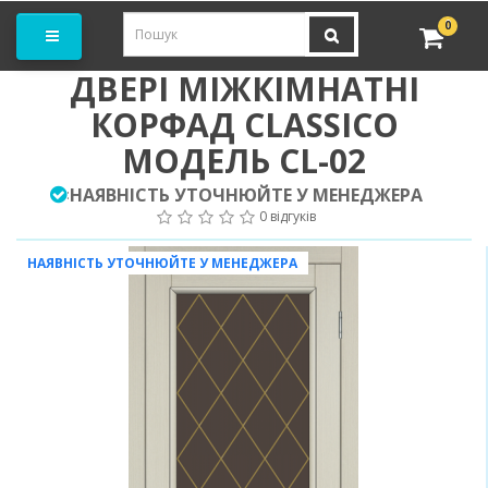
амовити замір
0
ДВЕРІ МІЖКІМНАТНІ
КОРФАД CLASSICO
МОДЕЛЬ CL-02
НАЯВНІСТЬ УТОЧНЮЙТЕ У МЕНЕДЖЕРА
:
0 відгуків
НАЯВНІСТЬ УТОЧНЮЙТЕ У МЕНЕДЖЕРА