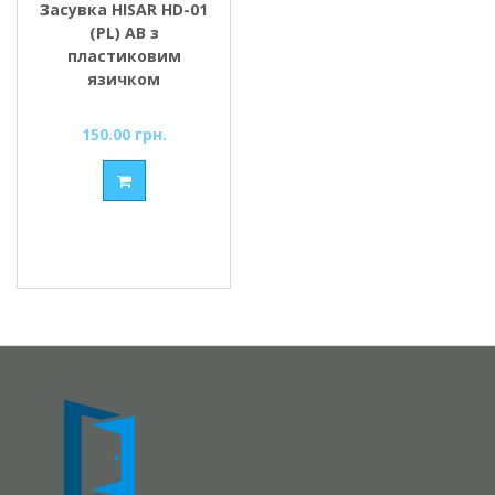
Засувка HISAR HD-01
(PL) AB з
пластиковим
язичком
150.00 грн.