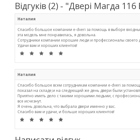
Відгуків (2) - "Двері Магда 11
Наталия
Спасибо большое компании е-dveri за помощь в выборе входных
эта модель мне понравилась, я довольна.
Сотрудники компании хорошие люди и профессионалы своего д
Удачи вам и хороших клиентов!
Наталия
Спасибо большое всем сотрудникам компании е-dveri за помощь
показал на складе;и на следующий же день двери были установл
Приятно иметь дело с такими хорошими людьми, с профессионалам
все исчезнут.
Я очень довольна, что выбрала двери именно у вас.
Спасибо вам и удачи, и больше хороших клиентов!
Написати відгук