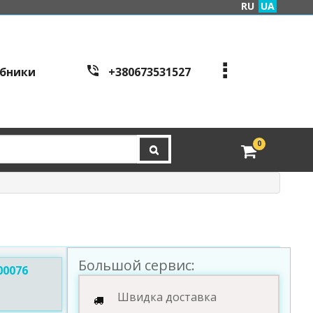
RU
UA
бники
+380673531527
+380973995086
+380443441200
edveri.kyiv@gmail.com
0
Режим работы c
all cen
tre:
м. Київ, вул. Куренівсь
ка 2Б (вхід зі сторони в
ул. Скляренко)
пн-пт з 9:00 до 19:00 | с
б з 10:00 до 16:00
Большой сервис:
00076
Швидка доставка