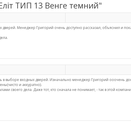
6 Еліт ТИП 13 Венге темний"
 дверей. Менеджер Григорий очень доступно рассказал, объяснил и пока
ела.
 в выборе входных дверей. Изначально менеджер Григорий ооочень дост
ены(чисто и аккуратно).
и своего дела. Даже тот, кто сначала не понимает, - так в этой компан