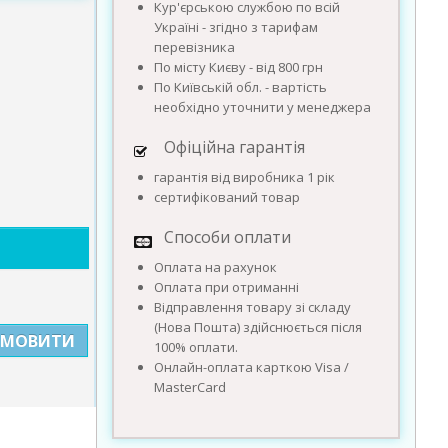
Кур'єрською службою по всій
Україні - згідно з тарифам
перевізника
По місту Києву - від 800 грн
По Київській обл. - вартість
необхідно уточнити у менеджера
Офіційна гарантія
гарантія від виробника 1 рік
сертифікований товар
Способи оплати
Оплата на рахунок
Оплата при отриманні
Відправлення товару зі складу
(Нова Пошта) здійснюється після
АМОВИТИ
100% оплати.
Онлайн-оплата карткою Visa /
MasterCard