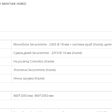
і монтаж нової.
Моноблок Securemme - 2433 Ø 18 мм + система краб (Італія), цилі
Сувальдний Securemme - 2019 Ø 16 мм (Італія)
На розетці Colombo (Італія)
Утоплена Securemme (Італія)
Нічна засувка (Італія)
860*2050 мм; 960*2050 мм