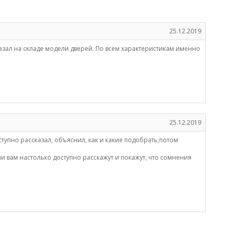
25.12.2019
зал на складе модели дверей. По всем характеристикам именно
25.12.2019
упно рассказал, объяснил, как и какие подобрать;потом
ии вам настолько доступно расскажут и покажут, что сомнения