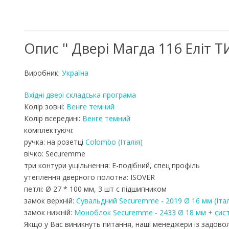
Опис " Двері Магда 116 Еліт Т
Виробник:
Україна
Вхідні двері складська програма
Колір зовні:
Венге темний
Колір всередині:
Венге темний
комплектуючі:
ручка: на розетці
Colombo (Італія)
вічко: Securemme
три контури ущільнення: Е-подібний, спец профіль
утеплення дверного полотна: ISOVER
петлі: Ø 27 * 100 мм, 3 шт c підшипником
замок верхній:
Сувальдний Securemme - 2019 Ø 16 мм (Італ
замок нижній:
Моноблок Securemme - 2433 Ø 18 мм + систе
Якщо у Вас виникнуть питання, наші менеджери із задовол