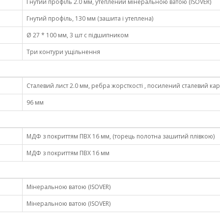
Гнутий профіль 2.0 мм, утеплений мінеральною ватою (ISOVER)
Гнутий профіль, 130 мм (зашита і утеплена)
Ø 27 * 100 мм, 3 шт c підшипником
Три контури ущільнення
Сталевий лист 2.0 мм, ребра жорсткості , посилений сталевий кар
96 мм
МДФ з покриттям ПВХ 16 мм, (торець полотна зашитий плівкою)
МДФ з покриттям ПВХ 16 мм
Мінеральною ватою (ISOVER)
Мінеральною ватою (ISOVER)