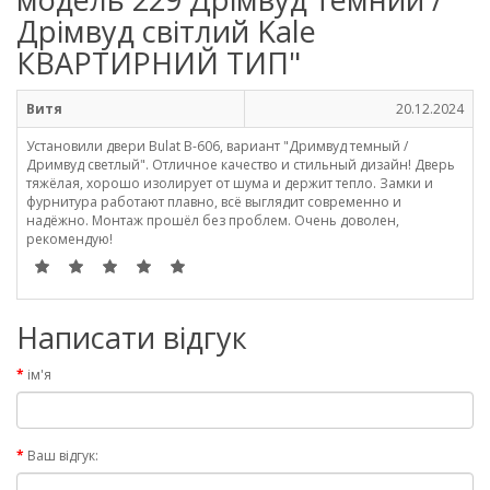
Дрімвуд світлий Kale
КВАРТИРНИЙ ТИП"
Витя
20.12.2024
Установили двери Bulat B-606, вариант "Дримвуд темный /
Дримвуд светлый". Отличное качество и стильный дизайн! Дверь
тяжёлая, хорошо изолирует от шума и держит тепло. Замки и
фурнитура работают плавно, всё выглядит современно и
надёжно. Монтаж прошёл без проблем. Очень доволен,
рекомендую!
Написати відгук
ім'я
Ваш відгук: