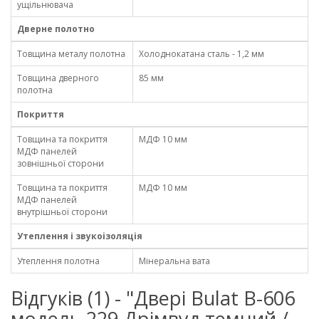
ущільнювача
Дверне полотно
Товщина металу полотна
Холоднокатана сталь - 1,2 мм
Товщина дверного
85 мм
полотна
Покриття
Товщина та покриття
МДФ 10 мм
МДФ панелей
зовнішньої сторони
Товщина та покриття
МДФ 10 мм
МДФ панелей
внутрішньої сторони
Утеплення і звукоізоляція
Утеплення полотна
Мінеральна вата
Відгуків (1) - "Двері Bulat B-606
модель 229 Дрімвуд темний /