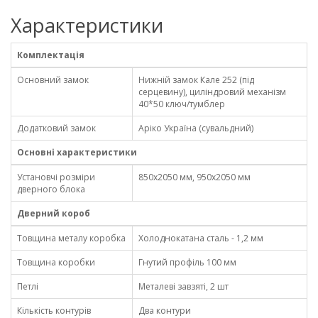
Характеристики
Комплектація
Основний замок
Нижній замок Кале 252 (під
серцевину), циліндровий механізм
40*50 ключ/тумблер
Додатковий замок
Аріко Україна (сувальдний)
Основні характеристики
Установчі розміри
850х2050 мм, 950х2050 мм
дверного блока
Дверний короб
Товщина металу коробка
Холоднокатана сталь - 1,2 мм
Товщина коробки
Гнутий профіль 100 мм
Петлі
Металеві завзяті, 2 шт
Кількість контурів
Два контури