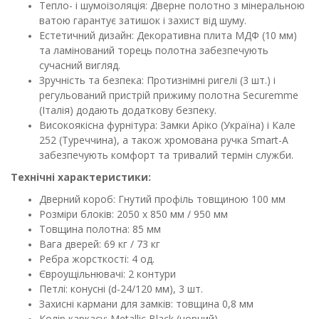
Тепло- і шумоізоляція: Дверне полотно з мінеральною
ватою гарантує затишок і захист від шуму.
Естетичний дизайн: Декоративна плита МДФ (10 мм)
та ламінований торець полотна забезпечують
сучасний вигляд.
Зручність та безпека: Протизнімні ригелі (3 шт.) і
регульований пристрій прижиму полотна Securemme
(Італія) додають додаткову безпеку.
Високоякісна фурнітура: Замки Аріко (Україна) і Кале
252 (Туреччина), а також хромована ручка Smart-A
забезпечують комфорт та тривалий термін служби.
Технічні характеристики:
Дверний короб: Гнутий профіль товщиною 100 мм
Розміри блоків: 2050 x 850 мм / 950 мм
Товщина полотна: 85 мм
Вага дверей: 69 кг / 73 кг
Ребра жорсткості: 4 од.
Євроущільнювачі: 2 контури
Петлі: конусні (d-24/120 мм), 3 шт.
Захисні кармани для замків: товщина 0,8 мм
Колір каркасу: Metallic Black (чорний)