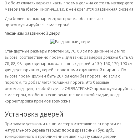
В обоих случаях верхняя часть проема должна состоять из твердого
материала (бетон, кирпич...), т.к. к ней крепится раздвижная система.
Для более точных параметров проема обязательно
проконсультируйтесь с мастером!
Механизм раздвижной двери
Стандартные размеры полотен 60, 70, 80 см по ширине и 2 м по
высоте, соответственно проемы для таких размеров должны быть 68,
78, 88, 98 - для одинарных распашных дверей и 130, 150, 170, 190 см -
для двустворчатых дверей с полотнами одинаковой ширины. По
высоте проем должен быть 207 см если без порога, но если с
порогом, то добавляется толщина порога. Это базовые
рекомендации, в любой случае ОБЯЗАТЕЛЬНО проконсультируйтесь
с мастером, особенно если ремонт еще в такой стадии, когда
корректировка проемов возможна.
Установка дверей
При заказе установки наши мастера изготавливают пороги из
натурального дерева твердых пород древесины (бук, дуб),
тонированного в приближенный цвет к цвету самих дверей,