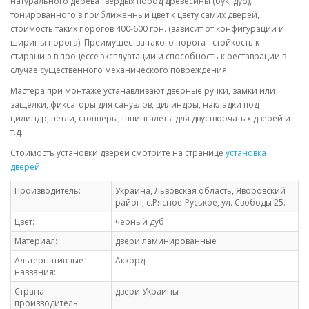
натурального дерева твердых пород древесины (бук, дуб),
тонированного в приближенный цвет к цвету самих дверей,
стоимость таких порогов 400-600 грн. (зависит от конфигурации и
ширины порога). Преимущества такого порога - стойкость к
стиранию в процессе эксплуатации и способность к реставрации в
случае существенного механического повреждения.
Мастера при монтаже устанавливают дверные ручки, замки или
защелки, фиксаторы для санузлов, цилиндры, накладки под
цилиндр, петли, стопперы, шпингалеты для двустворчатых дверей и
т.д.
Стоимость установки дверей смотрите на странице
установка
дверей
.
Производитель:
Украина, Львовская область, Яворовский
район, с.Рясное-Руськое, ул. Свободы 25.
Цвет:
черный дуб
Материал:
двери ламинированные
Альтернативные
Аккорд
названия:
Страна-
двери Украины
производитель: