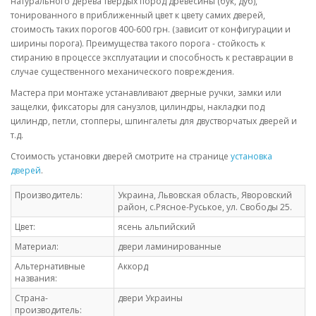
натурального дерева твердых пород древесины (бук, дуб),
тонированного в приближенный цвет к цвету самих дверей,
стоимость таких порогов 400-600 грн. (зависит от конфигурации и
ширины порога). Преимущества такого порога - стойкость к
стиранию в процессе эксплуатации и способность к реставрации в
случае существенного механического повреждения.
Мастера при монтаже устанавливают дверные ручки, замки или
защелки, фиксаторы для санузлов, цилиндры, накладки под
цилиндр, петли, стопперы, шпингалеты для двустворчатых дверей и
т.д.
Стоимость установки дверей смотрите на странице
установка
дверей
.
Производитель:
Украина, Львовская область, Яворовский
район, с.Рясное-Руськое, ул. Свободы 25.
Цвет:
ясень альпийский
Материал:
двери ламинированные
Альтернативные
Аккорд
названия:
Страна-
двери Украины
производитель: