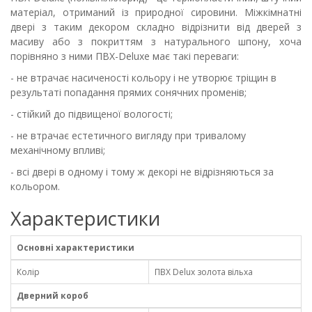
матеріал, отриманий із природної сировини. Міжкімнатні
двері з таким декором складно відрізнити від дверей з
масиву або з покриттям з натурального шпону, хоча
порівняно з ними ПВХ-Deluxe має такі переваги:
- не втрачає насиченості кольору і не утворює тріщин в
результаті попадання прямих сонячних променів;
- стійкий до підвищеної вологості;
- не втрачає естетичного вигляду при тривалому
механічному впливі;
- всі двері в одному і тому ж декорі не відрізняються за
кольором.
Характеристики
Основні характеристики
Колір
ПВХ Delux золота вільха
Дверний короб