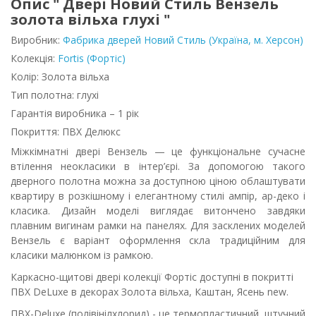
Опис " Двері Новий Стиль Вензель
золота вільха глухі "
Виробник:
Фабрика дверей Новий Стиль (Україна, м. Херсон)
Колекція:
Fortis (Фортіс)
Колір: Золота вільха
Тип полотна: глухі
Гарантія виробника –
1 рік
Покриття: ПВХ Делюкс
Міжкімнатні двері Вензель — це функціональне сучасне
втілення неокласики в інтер’єрі. За допомогою такого
дверного полотна можна за доступною ціною облаштувати
квартиру в розкішному і елегантному стилі ампір, ар-деко і
класика. Дизайн моделі виглядає витончено завдяки
плавним вигинам рамки на панелях. Для засклених моделей
Вензель є варіант оформлення скла традиційним для
класики малюнком із рамкою.
Каркасно-щитові двері колекції Фортіс доступні в покритті
ПВХ DeLuxe в декорах Золота вільха, Каштан, Ясень new.
ПВХ-Deluxe (полівінілхлорид) - це термопластичний, штучний