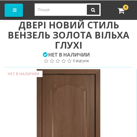
амовити замір
0
ДВЕРІ НОВИЙ СТИЛЬ
ВЕНЗЕЛЬ ЗОЛОТА ВІЛЬХА
ГЛУХІ
НЕТ В НАЛИЧИИ
:
0 відгуків
НЕТ В НАЛИЧИИ