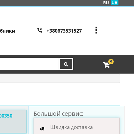
RU
UA
бники
+380673531527
+380973995086
+380443441200
edveri.kyiv@gmail.com
0
Режим работы c
all cen
tre:
м. Київ, вул. Куренівсь
ка 2Б (вхід зі сторони в
ул. Скляренко)
пн-пт з 9:00 до 19:00 | с
б з 10:00 до 16:00
Большой сервис:
00350
Швидка доставка