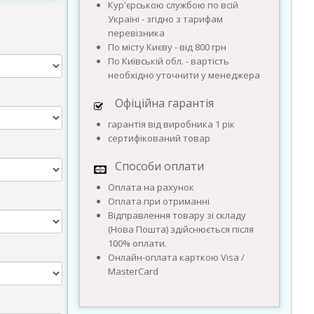
Кур'єрською службою по всій
Україні - згідно з тарифам
перевізника
По місту Києву - від 800 грн
По Київській обл. - вартість
необхідно уточнити у менеджера
Офіційна гарантія
гарантія від виробника 1 рік
сертифікований товар
Способи оплати
Оплата на рахунок
Оплата при отриманні
Відправлення товару зі складу
(Нова Пошта) здійснюється після
100% оплати.
Онлайн-оплата карткою Visa /
MasterCard