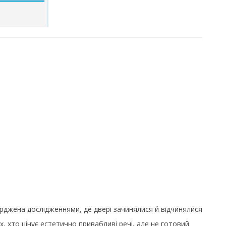
ерджена дослідженнями, де двері зачинялися й відчинялися
х, хто цінує естетично привабливі речі, але не готовий