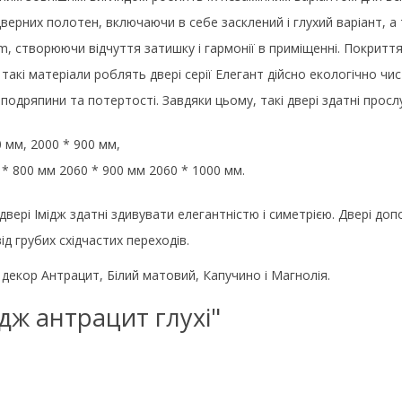
дверних полотен, включаючи в себе засклений і глухий варіант, а
um, створюючи відчуття затишку і гармонії в приміщенні. Покритт
 такі матеріали роблять двері серії Елегант дійсно екологічно 
подряпини та потертості. Завдяки цьому, такі двері здатні просл
0 мм, 2000 * 900 мм,
 * 800 мм 2060 * 900 мм 2060 * 1000 мм.
двері Імідж здатні здивувати елегантністю і симетрією. Двері д
ід грубих східчастих переходів.
декор Антрацит, Білий матовий, Капучино і Магнолія.
мідж антрацит глухі"