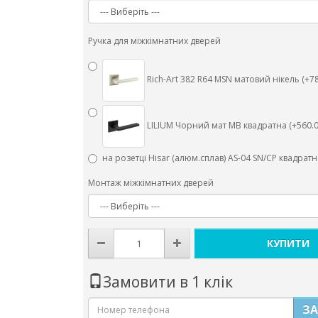
Ручка для міжкімнатних дверей
Rich-Art 382 R64 MSN матовий нікель (+78
LILIUM Чорний мат MB квадратна (+560.0
на розетці Hisar (алюм.сплав) AS-04 SN/CP квадратна
Монтаж міжкімнатних дверей
КУПИТИ
Замовити в 1 клік
З