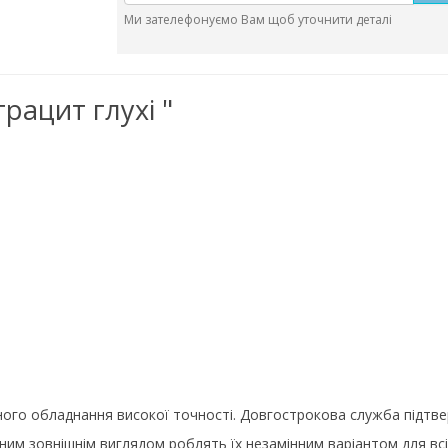
Ми зателефонуємо Вам щоб уточнити деталі
рацит глухі "
асного обладнання високої точності. Довгострокова служба підтв
тним зовнішнім виглядом роблять їх незамінним варіантом для всі