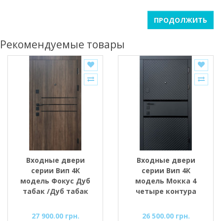
ПРОДОЛЖИТЬ
Рекомендуемые товары
Входные двери
Входные двери
серии Вип 4К
серии Вип 4К
модель Фокус Дуб
модель Мокка 4
табак /Дуб табак
четыре контура
«Форт-М»
уплотнения черная
шагрень/белый
27 900.00 грн.
26 500.00 грн.