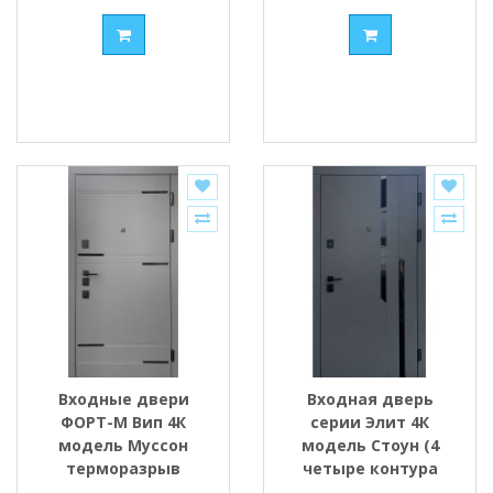
матовый Форт-М
Входные двери
Входная дверь
ФОРТ-М Вип 4К
серии Элит 4К
модель Муссон
модель Стоун (4
терморазрыв
четыре контура
муссонное дерево
уплотнения) Бетон