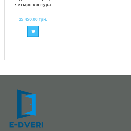
четыре контура
уплотнения) Дуб
катания /Дуб
25 450.00 грн.
фарфоровый ТМ
Форт-М