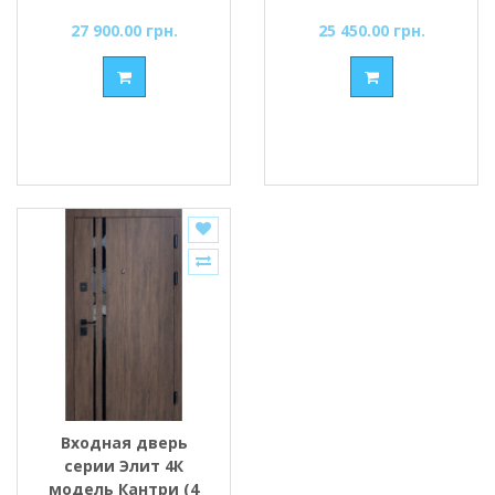
+ молдинг черный/
темный/Бетон
27 900.00 грн.
25 450.00 грн.
муссонное дерево
темный ТМ Форт-М
светлое + белая
рама
Входная дверь
серии Элит 4К
модель Кантри (4