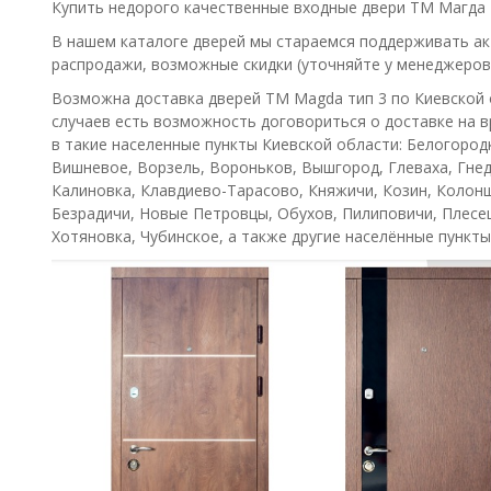
Купить недорого качественные входные двери ТМ Магда т
В нашем каталоге дверей мы стараемся поддерживать акт
распродажи, возможные скидки (уточняйте у менеджеров
Возможна доставка дверей ТМ Magda тип 3 по Киевской 
случаев есть возможность договориться о доставке на в
в такие населенные пункты Киевской области: Белогородк
Вишневое, Ворзель, Вороньков, Вышгород, Глеваха, Гнеди
Калиновка, Клавдиево-Тарасово, Княжичи, Козин, Колон
Безрадичи, Новые Петровцы, Обухов, Пилиповичи, Плесец
Хотяновка, Чубинское, а также другие населённые пункты