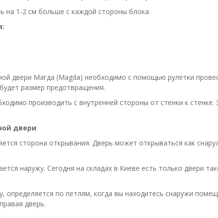
 на 1-2 см больше с каждой стороны блока.
:
ой двери Магда (Magda) необходимо с помощью рулетки провест
 будет размер предотвращения.
бходимо производить с внутренней стороны от стенки к стенке.
ной двери
ется сторона открывания. Дверь может открываться как снаруж
тся наружу. Сегодня на складах в Киеве есть только двери так
 определяется по петлям, когда вы находитесь снаружи помеще
правая дверь.