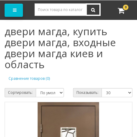
Заказать замер
0
двери магда, купить
двери магда, входные
двери магда киев и
область
Сравнение товаров (0)
Сортировать:
Показывать: