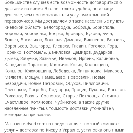
большинстве случаев есть возможность договориться о
доставке на время. Это не только удобно, но и чаще
дешевле, чем воспользоваться услугами компаний
перевозчиков. Мы доставляем в такие населенные пункты
Киевской области: Белогородка, Бобрица, Борисполь,
Боровая, Бородянка, Боярка, Бровары, Бузова, Буча,
Бышев, Васильков, Большая Димерка, Вишневое, Ворзель,
Вороньков, Вышгород, Глеваха, Гнедин, Гоголев, Гора,
Горенко, Гостомель, Даниловка, Демидов, Дударков,
Дымер, Забучье, Зазимье, Иванков, Ирпень, Калиновка,
Клавдиево-Тарасово, Княжичи, Козин, Колонщина,
Копылов, Крюковщина, Лебедевка, Литвиновка, Макаров,
Малютя , Мощун, Немешаево, Новоселки, Новые
Безрадичи, Новые Петровцы, Обухов, Пилиповичи,
Плесецкое, Погребы, Подгорцы, Процев, Пуховка, Рогозов,
Рожевка, Рожны, Сосновка, Старые Петровцы, Стоянка,
Счастливое, Хотяновка, Чубинское, а также другие
населённые пункты. Стоимость доставки уточняйте у
менеджера при заказе.
Магазин e-dveri.com.ua предоставляет полный комплекс
услуг – доставка по Киеву и Украине, установка опытными