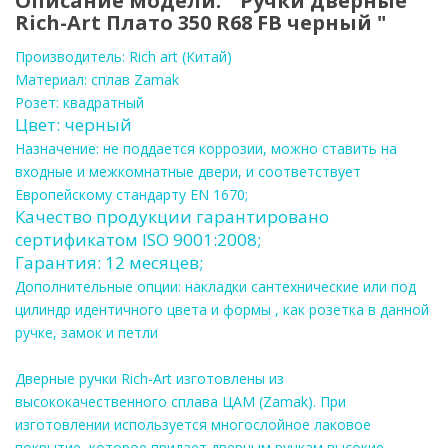
Описание модели: " Ручки дверные
Rich-Art Плато 350 R68 FB черный "
Производитель
: Rich art (Китай)
Материал:
сплав
Zamak
Розет:
квадратный
Цвет: черный
Назначение:
н
е поддается коррозии, можно ставить на
входные и межкомнатные двери, и соответствует
Европейскому стандарту EN 1670;
Качество продукции гарантировано
сертификатом ISO 9001:2008;
Гарантия: 12 месяцев;
Дополнительные опции:
накладки сантехнические или под
цилиндр идентичного цвета и формы , как розетка в данной
ручке, замок и петли
Дверные ручки Rich-Art изготовлены из
высококачественного сплава ЦАМ (
Zamak)
. При
изготовлении используется многослойное лаковое
покрытие, которое придает дверным ручкам высокие