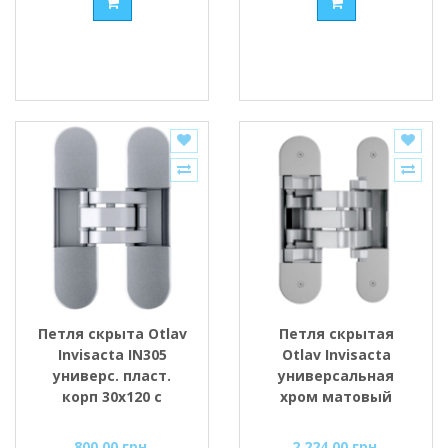
Петля скрыта Otlav
Петля скрытая
Invisacta IN305
Otlav Invisacta
универс. пласт.
универсальная
корп 30x120 с
хром матовый
колпачками, хром
32x130
матовый
800.00 грн.
2 224.00 грн.