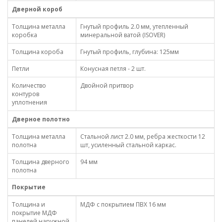
Дверной короб
Толщина металла
Гнутый профиль 2.0 мм, утепленный
коробка
минеральной ватой (ISOVER)
Толщина короба
Гнутый профиль, глубина: 125мм
Петли
Конусная петля - 2 шт.
Количество
Двойной притвор
контуров
уплотнения
Дверное полотно
Толщина металла
Стальной лист 2.0 мм, ребра жесткости 12
полотна
шт, усиленный стальной каркас.
Толщина дверного
94 мм
полотна
Покрытие
Толщина и
МДФ с покрытием ПВХ 16 мм
покрытие МДФ
панелей наружной