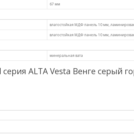
67 мм
влагостойкая МДФ панель 10 мм, ламинирова
влагостойкая МДФ панель 10 мм, ламинирова
минеральная вата
rd серия АLTA Vesta Венге серый г