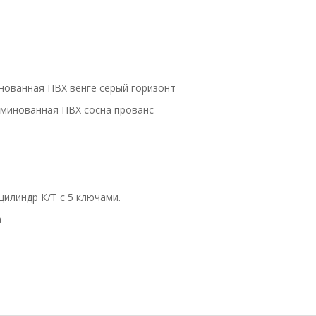
нованная ПВХ венге серый горизонт
аминованная ПВХ сосна прованс
илиндр К/Т с 5 ключами.
а