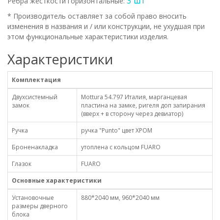
3 шт
Ребра жесткости горизонтальные:
* Производитель оставляет за собой право вносить
изменения в названия и / или конструкции, не ухудшая при
этом функциональные характеристики изделия.
Характеристики
Комплектация
Двухсистемный
Mottura 54.797 Италия, марганцевая
замок
пластина на замке, ригеля доп запирания
(вверх + в сторону через девиатор)
Ручка
ручка "Punto" цвет ХРОМ
Броненакладка
утоплена с кольцом FUARO
Глазок
FUARO
Основные характеристики
Установочные
880*2040 мм, 960*2040 мм
размеры дверного
блока