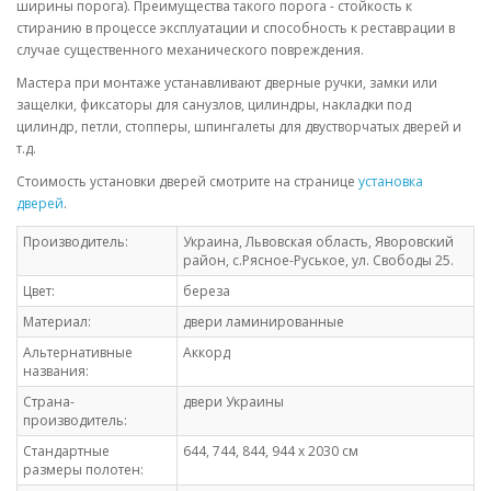
ширины порога). Преимущества такого порога - стойкость к
стиранию в процессе эксплуатации и способность к реставрации в
случае существенного механического повреждения.
Мастера при монтаже устанавливают дверные ручки, замки или
защелки, фиксаторы для санузлов, цилиндры, накладки под
цилиндр, петли, стопперы, шпингалеты для двустворчатых дверей и
т.д.
Стоимость установки дверей смотрите на странице
установка
дверей
.
Производитель:
Украина, Львовская область, Яворовский
район, с.Рясное-Руськое, ул. Свободы 25.
Цвет:
береза
Материал:
двери ламинированные
Альтернативные
Аккорд
названия:
Страна-
двери Украины
производитель:
Стандартные
644, 744, 844, 944 х 2030 см
размеры полотен: