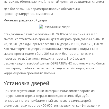
материала (бетон, кирпич...), т.к. к ней крепится раздвижная система.
Для более точных параметров проема обязательно
проконсультируйтесь с мастером!
Механизм раздвижной двери
Стандартные размеры полотен 60, 70, 80 см по ширине и 2 м по
высоте, соответственно проемы для таких размеров должны быть 68,
78, 88, 98 - для одинарных распашных дверей и 130, 150, 170, 190 см -
для двустворчатых дверей с полотнами одинаковой ширины. По
высоте проем должен быть 207 см если без порога, но если с
порогом, то добавляется толщина порога. Это базовые
рекомендации, в любой случае ОБЯЗАТЕЛЬНО проконсультируйтесь
с мастером, особенно если ремонт еще в такой стадии, когда
корректировка проемов возможна.
Установка дверей
При заказе установки наши мастера изготавливают пороги из
натурального дерева твердых пород древесины (бук, дуб),
тонированного в приближенный цвет к цвету самих дверей,
стоимость таких порогов 400-600 грн. (зависит от конфигурации и