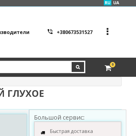
RU
UA
изводители
+380673531527
+380973995086
+380443441200
edveri.kyiv@gmail.com
0
Режим работы c
all cen
tre:
г. Киев, ул. Куреневска
я 2Б (вход со стороны у
Й ГЛУХОЕ
л. Скляренко)
пн-пт с 9:00 до 19:00 | с
б с 10:00 до 16:00
Большой сервис:
Быстрая доставка