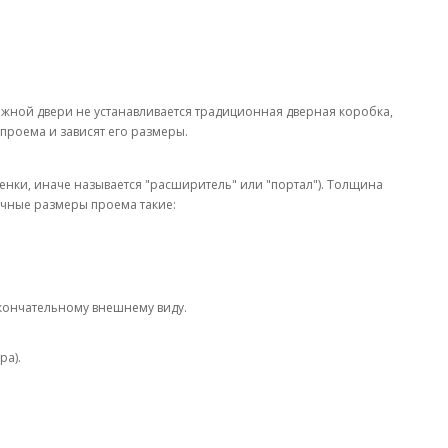
жной двери не устанавливается традиционная дверная коробка,
роема и зависят его размеры.
ки, иначе называется "расширитель" или "портал"). Толщина
очные размеры проема такие:
окончательному внешнему виду.
ра).