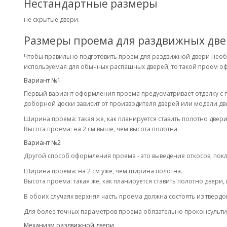
Нестандартные размеры
не скрытые двери.
Размеры проема для раздвижных дв
Чтобы правильно подготовить проем для раздвижной двери необх
используемая для обычных распашных дверей, то такой проем о
Вариант №1
Первый вариант оформления проема предусматривает отделку с 
доборной доски зависит от производителя дверей или модели две
Ширина проема: такая же, как планируется ставить полотно двери
Высота проема: на 2 см выше, чем высота полотна.
Вариант №2
Другой способ оформления проема - это выведение откосов, пок
Ширина проема: на 2 см уже, чем ширина полотна.
Высота проема: такая же, как планируется ставить полотно двери, 
В обоих случаях верхняя часть проема должна состоять из твердого
Для более точных параметров проема обязательно проконсульти
Механизм раздвижной двери