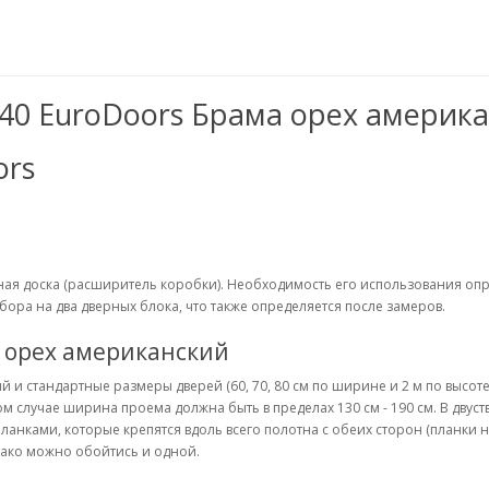
40 EuroDoors Брама орех америка
ors
рная доска (расширитель коробки). Необходимость его использования оп
бора на два дверных блока, что также определяется после замеров.
s орех американский
и стандартные размеры дверей (60, 70, 80 см по ширине и 2 м по высоте)
ом случае ширина проема должна быть в пределах 130 см - 190 см. В дву
планками, которые крепятся вдоль всего полотна с обеих сторон (планк
нако можно обойтись и одной.