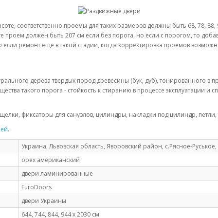
соте, соответственно проемы для таких размеров должны быть 68, 78, 88, 9
 проем должен быть 207 см если без порога, но если с порогом, то доб
если ремонт еще в такой стадии, когда корректировка проемов возможн
рального дерева твердых пород древесины (бук, дуб), тонированного в п
щества такого порога - стойкость к стиранию в процессе эксплуатации и 
елки, фиксаторы для санузлов, цилиндры, накладки под цилиндр, петли, с
рей
.
Украина, Львовская область, Яворовский район, с.Рясное-Руськое, 
орех американский
двери ламинированные
EuroDoors
двери Украины
644, 744, 844, 944 х 2030 см