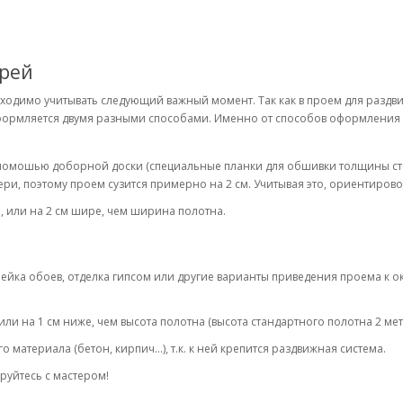
ерей
одимо учитывать следующий важный момент. Так как в проем для раздви
формляется двумя разными способами. Именно от способов оформления п
помошью доборной доски (специальные планки для обшивки толщины стен
ри, поэтому проем сузится примерно на 2 см. Учитывая это, ориентиров
, или на 2 см шире, чем ширина полотна.
лейка обоев, отделка гипсом или другие варианты приведения проема к 
или на 1 см ниже, чем высота полотна (высота стандартного полотна 2 мет
 материала (бетон, кирпич...), т.к. к ней крепится раздвижная система.
руйтесь с мастером!