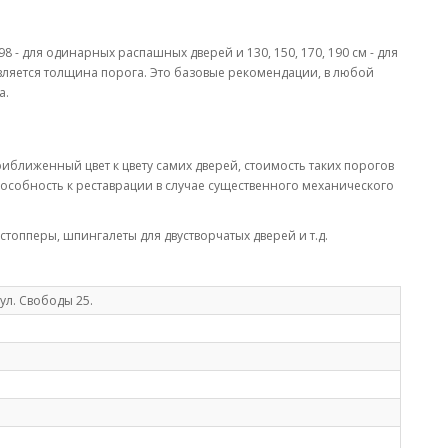
8 - для одинарных распашных дверей и 130, 150, 170, 190 см - для
авляется толщина порога. Это базовые рекомендации, в любой
а.
риближенный цвет к цвету самих дверей, стоимость таких порогов
способность к реставрации в случае существенного механического
топперы, шпингалеты для двустворчатых дверей и т.д.
ул. Свободы 25.