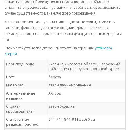
ширины порога). Преимущества такого порога - стойкость к
стиранию в процессе эксплуатации и способность к реставрации в
случае существенного механического повреждения.
Мастера при монтаже устанавливают дверные ручки, замки или
защелки, фиксаторы для санузлов, цилиндры, накладки под
цилиндр, петли, стопперы, шпингалеты для двустворчатых дверей и
т.д.
Стоимость установки дверей смотрите на странице
установка
дверей
.
Производитель:
Украина, Львовская область, Яворовский
район, с.Рясное-Руськое, ул. Свободы 25.
Цвет:
береза
Материал:
двери ламинированные
Альтернативные
Аккорд
названия:
Страна-
двери Украины
производитель:
Стандартные
644, 744, 844, 944 х 2030 см
размеры полотен: