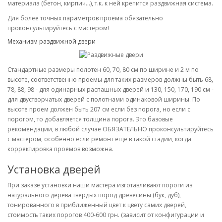
материала (бетон, кирпич...), т.к. к ней крепится раздвижная система.
Для более точных параметров проема обязательно
проконсультируйтесь с мастером!
Механизм раздвижной двери
Стандартные размеры полотен 60, 70, 80 см по ширине и 2 м по
высоте, соответственно проемы для таких размеров должны быть 68,
78, 88, 98 - для одинарных распашных дверей и 130, 150, 170, 190 см -
для двустворчатых дверей с полотнами одинаковой ширины. По
высоте проем должен быть 207 см если без порога, но если с
порогом, то добавляется толщина порога. Это базовые
рекомендации, в любой случае ОБЯЗАТЕЛЬНО проконсультируйтесь
с мастером, особенно если ремонт еще в такой стадии, когда
корректировка проемов возможна.
Установка дверей
При заказе установки наши мастера изготавливают пороги из
натурального дерева твердых пород древесины (бук, дуб),
тонированного в приближенный цвет к цвету самих дверей,
стоимость таких порогов 400-600 грн. (зависит от конфигурации и