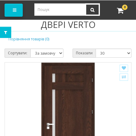
амовити замір
0
ДВЕРІ VERTO
Порівняння товарів (0)
Сортувати:
Показати